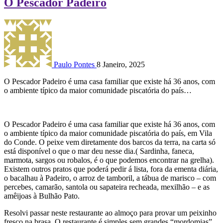
O Pescador Padeiro
Paulo Pontes
8 Janeiro, 2025
O Pescador Padeiro é uma casa familiar que existe há 36 anos, com
o ambiente típico da maior comunidade piscatória do país…
O Pescador Padeiro é uma casa familiar que existe há 36 anos, com
o ambiente típico da maior comunidade piscatória do país, em Vila
do Conde. O peixe vem diretamente dos barcos da terra, na carta só
está disponível o que o mar deu nesse dia.( Sardinha, faneca,
marmota, sargos ou robalos, é o que podemos encontrar na grelha).
Existem outros pratos que poderá pedir á lista, fora da ementa diária,
o bacalhau à Padeiro, o arroz de tamboril, a tábua de marisco – com
percebes, camarão, santola ou sapateira recheada, mexilhão – e as
amêijoas à Bulhão Pato.
Resolvi passar neste restaurante ao almoço para provar um peixinho
fresco na brasa. O restaurante é simples sem grandes “mordomias”,