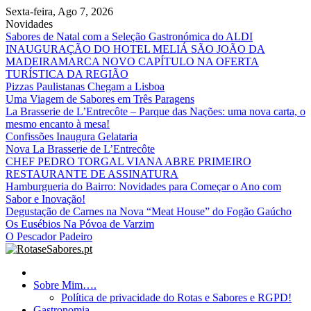
Skip
Sexta-feira, Ago 7, 2026
to
Novidades
content
Sabores de Natal com a Seleção Gastronómica do ALDI
INAUGURAÇÃO DO HOTEL MELIÁ SÃO JOÃO DA
MADEIRAMARCA NOVO CAPÍTULO NA OFERTA
TURÍSTICA DA REGIÃO
Pizzas Paulistanas Chegam a Lisboa
Uma Viagem de Sabores em Três Paragens
La Brasserie de L’Entrecôte – Parque das Nações: uma nova carta, o
mesmo encanto à mesa!
Confissões Inaugura Gelataria
Nova La Brasserie de L’Entrecôte
CHEF PEDRO TORGAL VIANA ABRE PRIMEIRO
RESTAURANTE DE ASSINATURA
Hamburgueria do Bairro: Novidades para Começar o Ano com
Sabor e Inovação!
Degustação de Carnes na Nova “Meat House” do Fogão Gaúcho
Os Eusébios Na Póvoa de Varzim
O Pescador Padeiro
RotaseSabores.pt
Sobre Mim….
Política de privacidade do Rotas e Sabores e RGPD!
Gastronomia